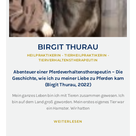
BIRGIT THURAU
HEILPRAKTIKERIN - TIERHEILPRAKTIKERIN -
TIERVERHALTENSTHERAPEUTIN
Abenteuer einer Pferdeverhaltenstherapeutin – Die
Geschichte, wie ich zu meiner Liebe zu Pferden kam
(Birgit Thurau, 2022)
Mein ganzes Leben bin ich mit Tieren zusammen gewesen. Ich
bin auf dem Land groß geworden. Mein erstes eigenes Tier war
ein Hamster. Wir hatten
WEITERLESEN