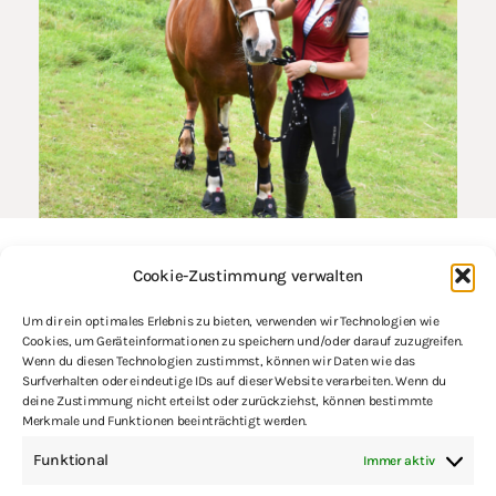
KONTAKT
Cookie-Zustimmung verwalten
Email:
info@problempferde.info
Um dir ein optimales Erlebnis zu bieten, verwenden wir Technologien wie
Phone: +49 7763 9188266
Cookies, um Geräteinformationen zu speichern und/oder darauf zuzugreifen.
Mo-Fr 9:00 – 17:00 Uhr
Wenn du diesen Technologien zustimmst, können wir Daten wie das
Surfverhalten oder eindeutige IDs auf dieser Website verarbeiten. Wenn du
deine Zustimmung nicht erteilst oder zurückziehst, können bestimmte
Merkmale und Funktionen beeinträchtigt werden.
Professionelle Beratung bei der Wahl und dem Kauf
Funktional
Immer aktiv
moderner, gesunder Hufschuhe.