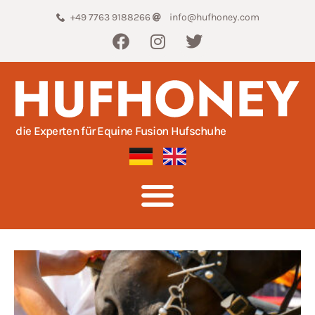
+49 7763 9188266
info@hufhoney.com
die Experten für Equine Fusion Hufschuhe