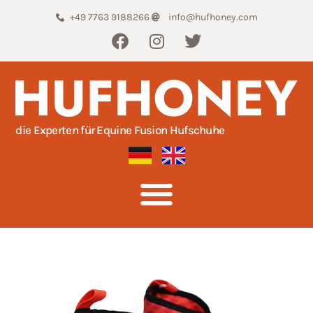
+49 7763 9188266
info@hufhoney.com
die Experten für Equine Fusion Hufschuhe