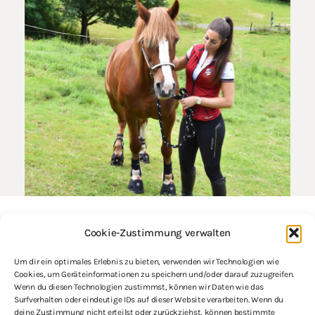
KONTAKT
Cookie-Zustimmung verwalten
Email:
info@problempferde.info
Um dir ein optimales Erlebnis zu bieten, verwenden wir Technologien wie
Phone: +49 7763 9188266
Cookies, um Geräteinformationen zu speichern und/oder darauf zuzugreifen.
Mo-Fr 9:00 – 17:00 Uhr
Wenn du diesen Technologien zustimmst, können wir Daten wie das
Surfverhalten oder eindeutige IDs auf dieser Website verarbeiten. Wenn du
deine Zustimmung nicht erteilst oder zurückziehst, können bestimmte