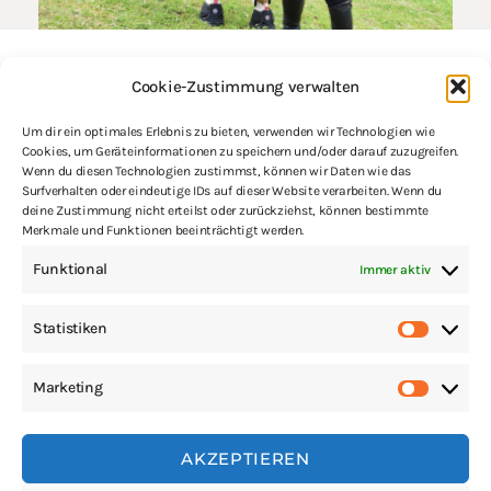
KONTAKT
Cookie-Zustimmung verwalten
Email:
info@problempferde.info
Um dir ein optimales Erlebnis zu bieten, verwenden wir Technologien wie
Phone: +49 7763 9188266
Cookies, um Geräteinformationen zu speichern und/oder darauf zuzugreifen.
Mo-Fr 9:00 – 17:00 Uhr
Wenn du diesen Technologien zustimmst, können wir Daten wie das
Surfverhalten oder eindeutige IDs auf dieser Website verarbeiten. Wenn du
deine Zustimmung nicht erteilst oder zurückziehst, können bestimmte
Merkmale und Funktionen beeinträchtigt werden.
Professionelle Beratung bei der Wahl und dem Kauf
Funktional
Immer aktiv
moderner, gesunder Hufschuhe.
Statistiken
Marketing
hufhoney.com ©2022
Alle Rechte vorbehalten
AKZEPTIEREN
Datenschützerklärung