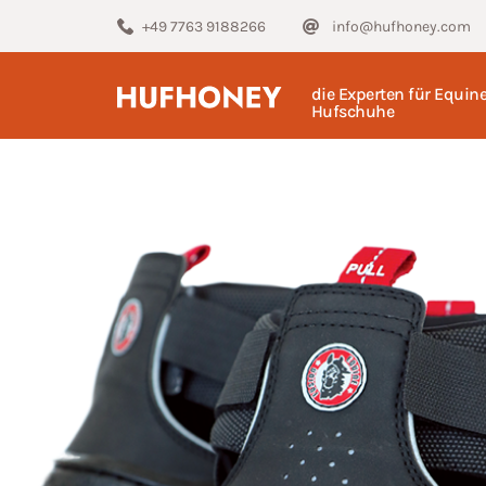
+49 7763 9188266
info@hufhoney.com
die Experten für Equin
Hufschuhe