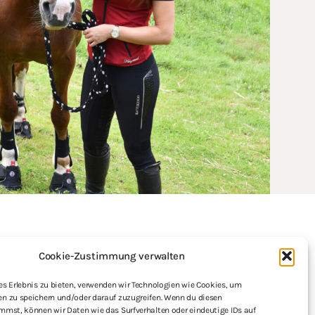
TAKT
Cookie-Zustimmung verwalten
l:
info@problempferde.info
es Erlebnis zu bieten, verwenden wir Technologien wie Cookies, um
e: +49 7763 9188266
n zu speichern und/oder darauf zuzugreifen. Wenn du diesen
mmst, können wir Daten wie das Surfverhalten oder eindeutige IDs auf