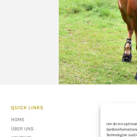
KON
QUICK LINKS
HOME
Emai
Um dir ein optimal
ÜBER UNS
Phon
Geräteinformatione
Technologien zusti