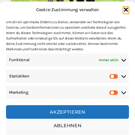
Cookie-Zustimmung verwalten
Um dir ein optimales Erlebnis zu bieten, verwenden wir Technologien wie
Cookies, um Geräteinformationen zu speichern und/oder darauf zuzugreifen.
Wenn du diesen Technologien zustimmst, können wir Daten wie das
KONTAKT
Surfverhalten oder eindeutige IDs auf dieser Website verarbeiten. Wenn du
deine Zustimmung nicht erteilst oder zurückziehst, können bestimmte
Email:
info@problempferde.info
Merkmale und Funktionen beeinträchtigt werden.
Phone: +49 7763 9188266
Mo-Fr 9:00 – 17:00 Uhr
Funktional
Immer aktiv
Statistiken
Professionelle Beratung bei der Wahl und dem Kauf
moderner, gesunder Hufschuhe.
Marketing
AKZEPTIEREN
hufhoney.com ©2022
ABLEHNEN
Alle Rechte vorbehalten