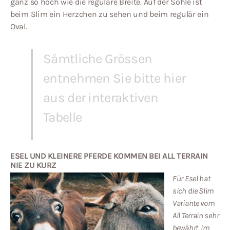
ganz so hoch wie die reguläre Breite. Auf der Sohle ist
beim Slim ein Herzchen zu sehen und beim regulär ein
Oval.
Sämtliche Grössen
entnehmen Sie bitte hier
aus der interaktiven
Tabelle
ESEL UND KLEINERE PFERDE KOMMEN BEI ALL TERRAIN
NIE ZU KURZ
Für Esel hat
sich die Slim
Variante vom
All Terrain sehr
bewährt. Im